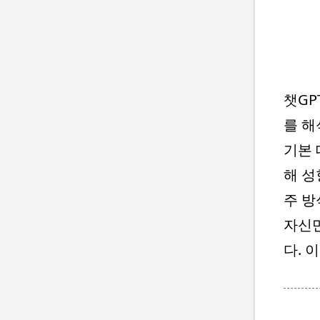
챗GP
를 해
기본 
해 성
주 방
자신만
다. 